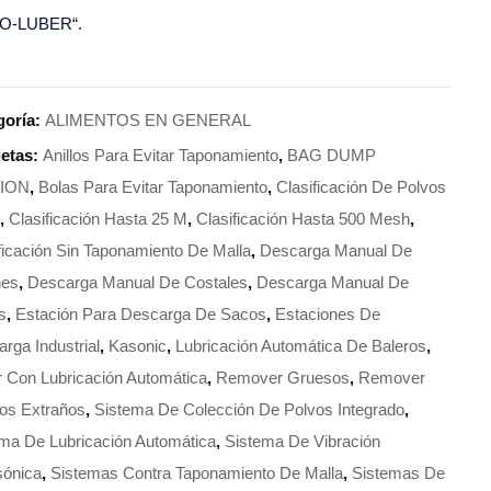
O-LUBER“.
goría:
ALIMENTOS EN GENERAL
uetas:
Anillos Para Evitar Taponamiento
,
BAG DUMP
TION
,
Bolas Para Evitar Taponamiento
,
Clasificación De Polvos
s
,
Clasificación Hasta 25 Μ
,
Clasificación Hasta 500 Mesh
,
ficación Sin Taponamiento De Malla
,
Descarga Manual De
nes
,
Descarga Manual De Costales
,
Descarga Manual De
s
,
Estación Para Descarga De Sacos
,
Estaciones De
rga Industrial
,
Kasonic
,
Lubricación Automática De Baleros
,
 Con Lubricación Automática
,
Remover Gruesos
,
Remover
os Extraños
,
Sistema De Colección De Polvos Integrado
,
ma De Lubricación Automática
,
Sistema De Vibración
sónica
,
Sistemas Contra Taponamiento De Malla
,
Sistemas De