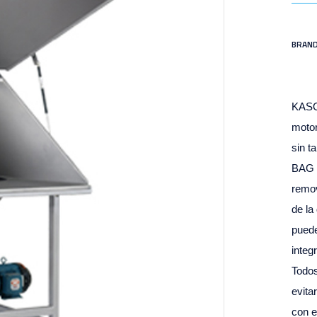
BRAND
KASON
motor
sin t
BAG 
remov
de la
puede
integ
Todos
evita
con e