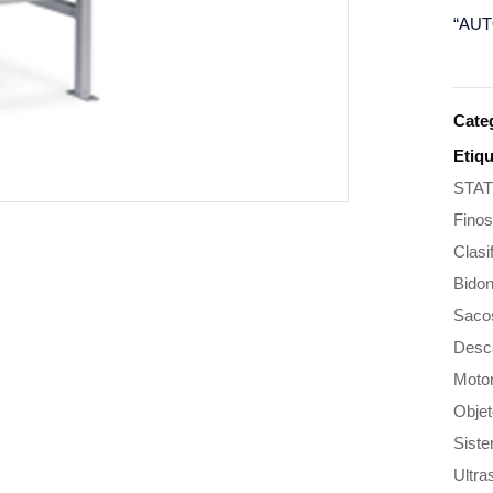
“AUT
Cate
Etiq
STA
Fino
Clasi
Bido
Saco
Desca
Motor
Objet
Siste
Ultra