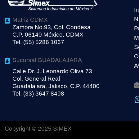
In
N
Matriz CDMX
Zamora No.93, Col. Condesa
P
C.P. 06140 México, CDMX
M
Tel. (55) 5286 1067
S
C
Sucursal GUADALAJARA
A
Calle Dr. J. Leonardo Oliva 73
Col. General Real
Guadalajara, Jalisco, C.P. 44400
Tel. (33) 3647 8498
Copyright © 2025 SIMEX