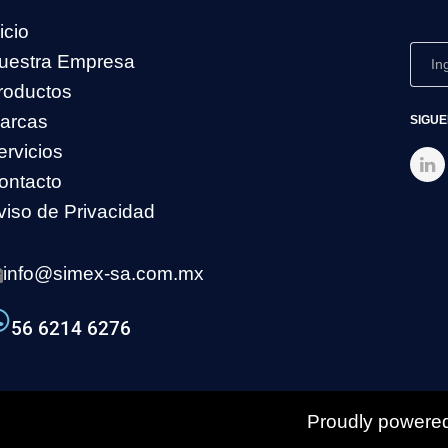
icio
uestra Empresa
roductos
arcas
SIGUE
ervicios
ontacto
viso de Privacidad
info@simex-sa.com.mx
56 6214 6276
Proudly powered