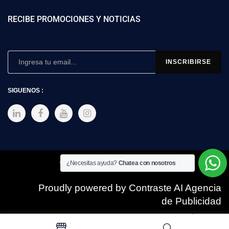
RECIBE PROMOCIONES Y NOTICIAS
SIGUENOS :
Copyright © 2025 SIMEX
¿Necesitas ayuda?
Chatea con nosotros
Proudly powered by Contraste AI Agencia
de Publicidad