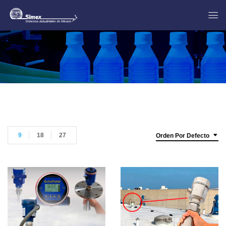
9
18
27
Orden Por Defecto