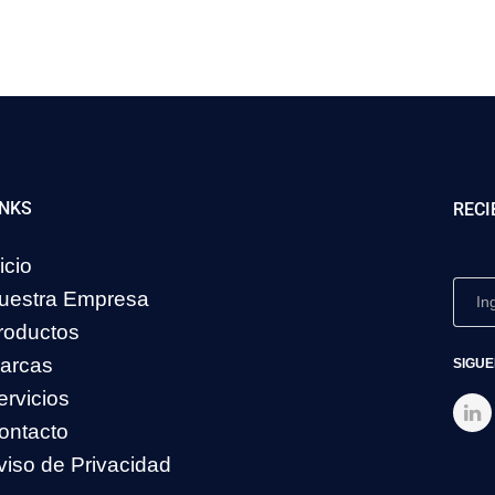
INKS
RECI
icio
uestra Empresa
roductos
arcas
SIGUE
ervicios
ontacto
viso de Privacidad