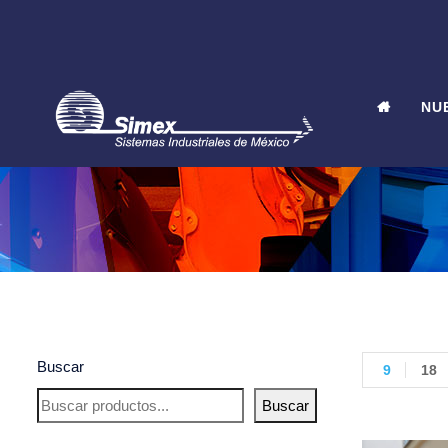
NU
Buscar
9
18
Buscar