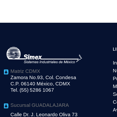
L
In
N
Matriz CDMX
Zamora No.93, Col. Condesa
P
C.P. 06140 México, CDMX
M
Tel. (55) 5286 1067
S
C
Sucursal GUADALAJARA
A
Calle Dr. J. Leonardo Oliva 73