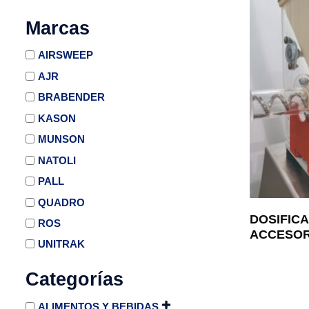
Marcas
AIRSWEEP
AJR
BRABENDER
KASON
MUNSON
NATOLI
PALL
QUADRO
DOSIFIC
ROS
ACCESOR
UNITRAK
Categorías
ALIMENTOS Y BEBIDAS