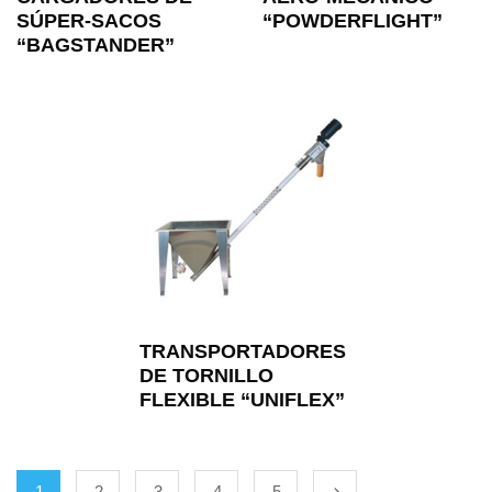
SÚPER-SACOS
“POWDERFLIGHT”
“BAGSTANDER”
TRANSPORTADORES
DE TORNILLO
FLEXIBLE “UNIFLEX”
1
2
3
4
5