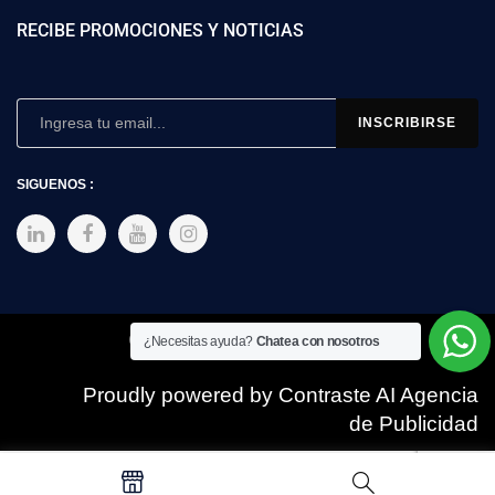
RECIBE PROMOCIONES Y NOTICIAS
SIGUENOS :
Copyright © 2025 SIMEX
¿Necesitas ayuda?
Chatea con nosotros
Proudly powered by Contraste AI Agencia
de Publicidad