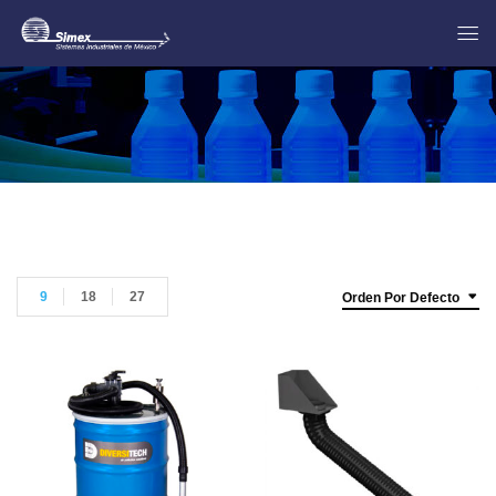
9
18
27
Orden Por Defecto