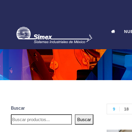
NU
Buscar
9
18
Buscar