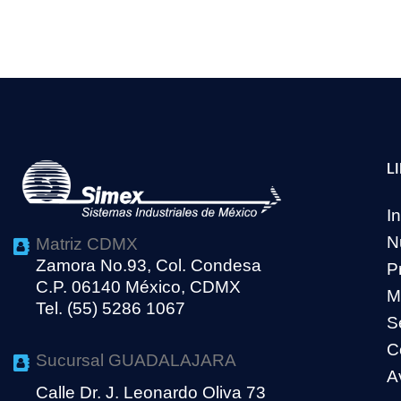
L
In
N
Matriz CDMX
Zamora No.93, Col. Condesa
P
C.P. 06140 México, CDMX
M
Tel. (55) 5286 1067
S
C
Sucursal GUADALAJARA
A
Calle Dr. J. Leonardo Oliva 73