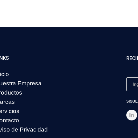
INKS
RECI
icio
uestra Empresa
roductos
arcas
SIGUE
ervicios
ontacto
viso de Privacidad