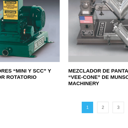
ES “MINI Y SCC” Y
MEZCLADOR DE PANT
R ROTATORIO
“VEE-CONE” DE MUNS
MACHINERY
1
2
3