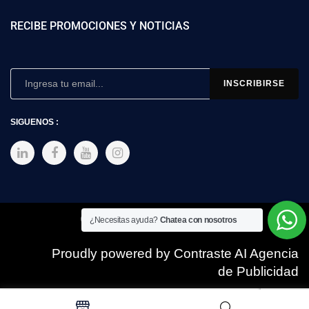
RECIBE PROMOCIONES Y NOTICIAS
SIGUENOS :
Copyright © 2025 SIMEX
¿Necesitas ayuda?
Chatea con nosotros
Proudly powered by Contraste AI Agencia
de Publicidad