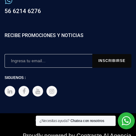
56 6214 6276
RECIBE PROMOCIONES Y NOTICIAS
SIGUENOS :
Copyright © 2025 SIMEX
¿Necesitas ayuda?
Chatea con nosotros
Proudly powered by Contraste AI Agencia