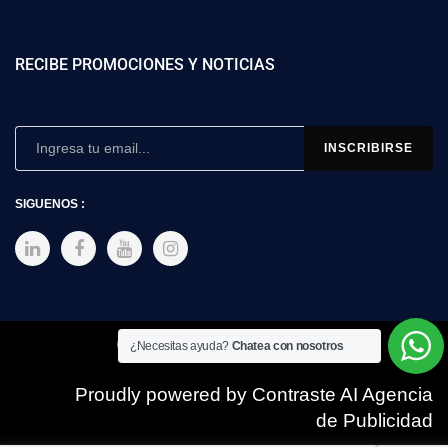
RECIBE PROMOCIONES Y NOTICIAS
SIGUENOS :
Copyright © 2025 SIMEX
¿Necesitas ayuda?
Chatea con nosotros
Proudly powered by Contraste AI Agencia
de Publicidad