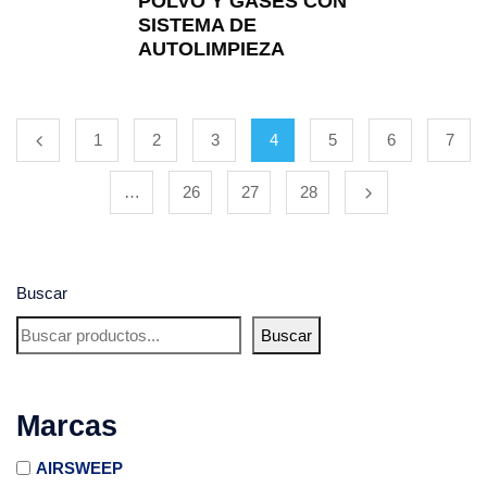
POLVO Y GASES CON
SISTEMA DE
AUTOLIMPIEZA
1
2
3
4
5
6
7
…
26
27
28
Buscar
Buscar
Marcas
AIRSWEEP