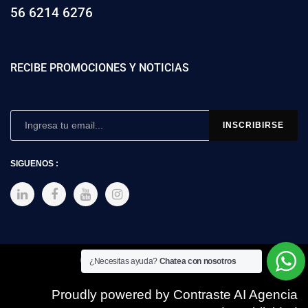
56 6214 6276
RECIBE PROMOCIONES Y NOTICIAS
SIGUENOS :
Copyright © 2025 SIMEX
¿Necesitas ayuda?
Chatea con nosotros
Proudly powered by Contraste AI Agencia