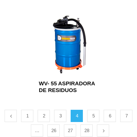
WV- 55 ASPIRADORA
DE RESIDUOS
1
2
3
4
5
6
7
…
26
27
28