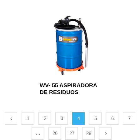
WV- 55 ASPIRADORA
DE RESIDUOS
1
2
3
4
5
6
7
…
26
27
28