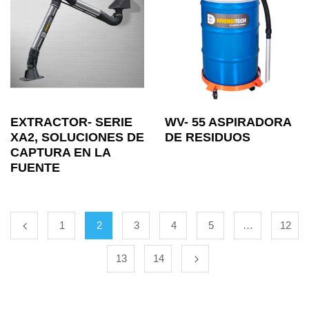
EXTRACTOR- SERIE
WV- 55 ASPIRADORA
XA2, SOLUCIONES DE
DE RESIDUOS
CAPTURA EN LA
FUENTE
1
2
3
4
5
…
12
13
14