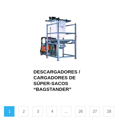
DESCARGADORES /
CARGADORES DE
SÚPER-SACOS
“BAGSTANDER”
1
2
3
4
…
26
27
28