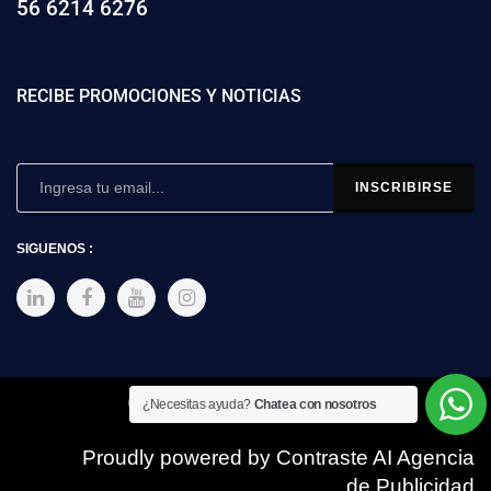
56 6214 6276
RECIBE PROMOCIONES Y NOTICIAS
SIGUENOS :
Copyright © 2025 SIMEX
¿Necesitas ayuda?
Chatea con nosotros
Proudly powered by Contraste AI Agencia
de Publicidad