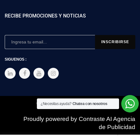
RECIBE PROMOCIONES Y NOTICIAS
SIGUENOS :
Copyright © 2025 SIMEX
¿Necesitas ayuda?
Chatea con nosotros
Proudly powered by Contraste AI Agencia
de Publicidad