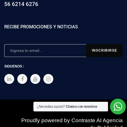
56 6214 6276
RECIBE PROMOCIONES Y NOTICIAS
SIGUENOS :
Copyright © 2025 SIMEX
¿Necesitas ayuda?
Chatea con nosotros
Proudly powered by Contraste AI Agencia