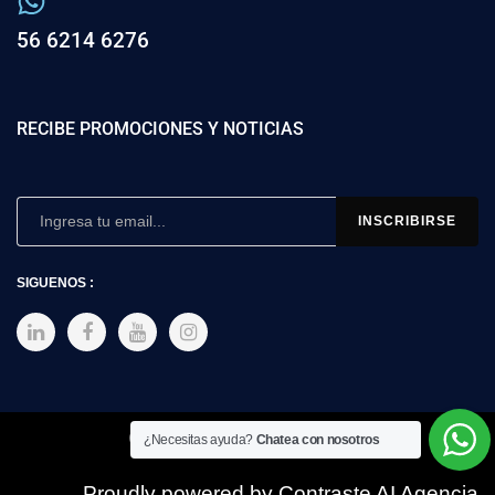
56 6214 6276
RECIBE PROMOCIONES Y NOTICIAS
SIGUENOS :
Copyright © 2025 SIMEX
¿Necesitas ayuda?
Chatea con nosotros
Proudly powered by Contraste AI Agencia