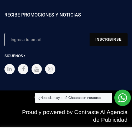
RECIBE PROMOCIONES Y NOTICIAS
SIGUENOS :
Copyright © 2025 SIMEX
¿Necesitas ayuda?
Chatea con nosotros
Proudly powered by Contraste AI Agencia
de Publicidad