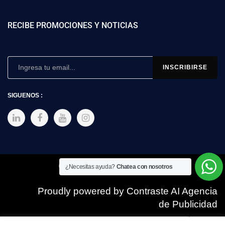
RECIBE PROMOCIONES Y NOTICIAS
SIGUENOS :
Copyright © 2025 SIMEX
¿Necesitas ayuda?
Chatea con nosotros
Proudly powered by Contraste AI Agencia
de Publicidad