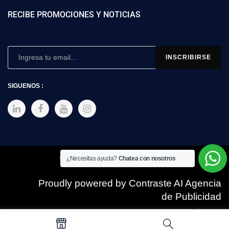
RECIBE PROMOCIONES Y NOTICIAS
SIGUENOS :
Copyright © 2025 SIMEX
¿Necesitas ayuda?
Chatea con nosotros
Proudly powered by Contraste AI Agencia
de Publicidad