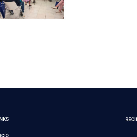
INKS
RECI
icio