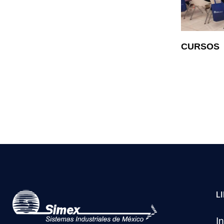
CURSOS
L
In