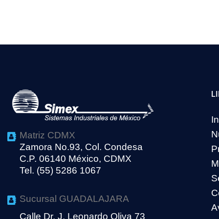
L
In
N
Matriz CDMX
Zamora No.93, Col. Condesa
P
C.P. 06140 México, CDMX
M
Tel. (55) 5286 1067
S
C
Sucursal GUADALAJARA
A
Calle Dr. J. Leonardo Oliva 73