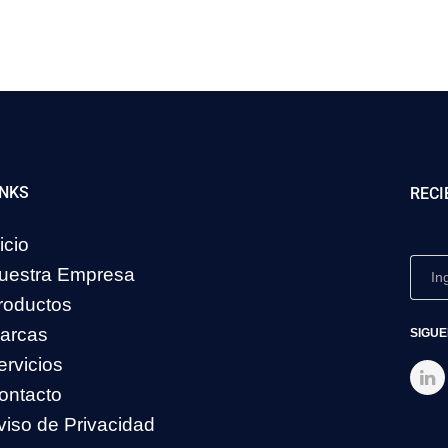
INKS
RECI
icio
uestra Empresa
roductos
arcas
SIGUE
ervicios
ontacto
viso de Privacidad