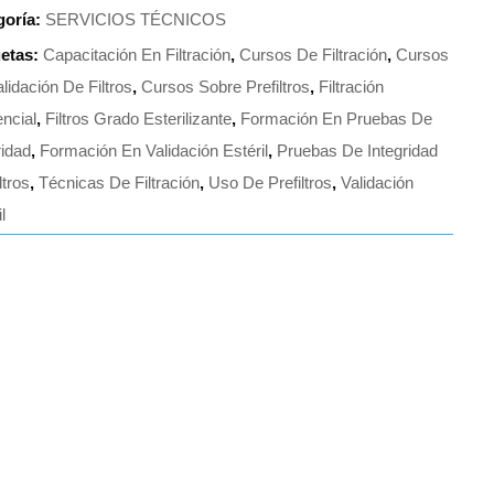
goría:
SERVICIOS TÉCNICOS
uetas:
Capacitación En Filtración
,
Cursos De Filtración
,
Cursos
lidación De Filtros
,
Cursos Sobre Prefiltros
,
Filtración
ncial
,
Filtros Grado Esterilizante
,
Formación En Pruebas De
ridad
,
Formación En Validación Estéril
,
Pruebas De Integridad
ltros
,
Técnicas De Filtración
,
Uso De Prefiltros
,
Validación
l