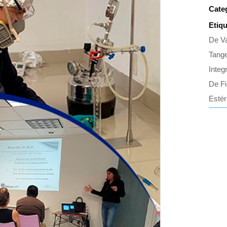
Cate
Etiq
De Va
Tange
Integ
De Fi
Estéri