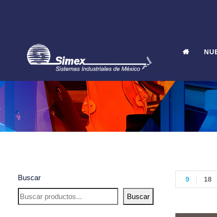
NU
Buscar
9
18
Buscar