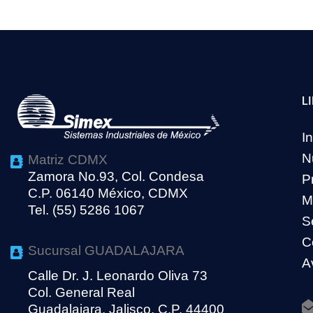
L
In
N
Matriz CDMX
Zamora No.93, Col. Condesa
P
C.P. 06140 México, CDMX
M
Tel. (55) 5286 1067
S
C
Sucursal GUADALAJARA
A
Calle Dr. J. Leonardo Oliva 73
Col. General Real
Guadalajara, Jalisco, C.P. 44400