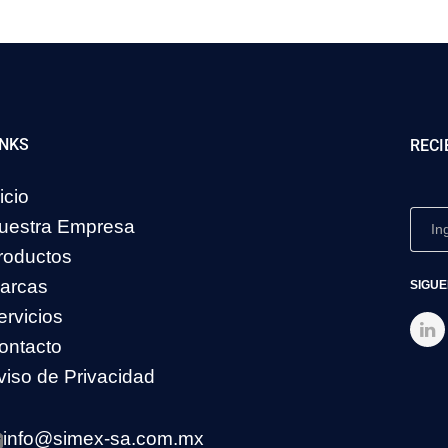
INKS
RECI
icio
uestra Empresa
roductos
arcas
SIGUE
ervicios
ontacto
viso de Privacidad
info@simex-sa.com.mx