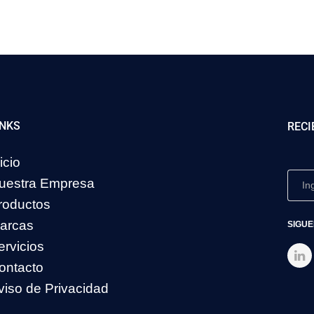
INKS
RECI
icio
uestra Empresa
roductos
arcas
SIGUE
ervicios
ontacto
viso de Privacidad