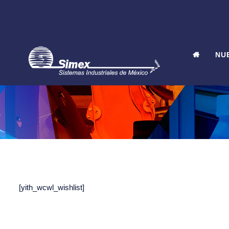
NU
[yith_wcwl_wishlist]