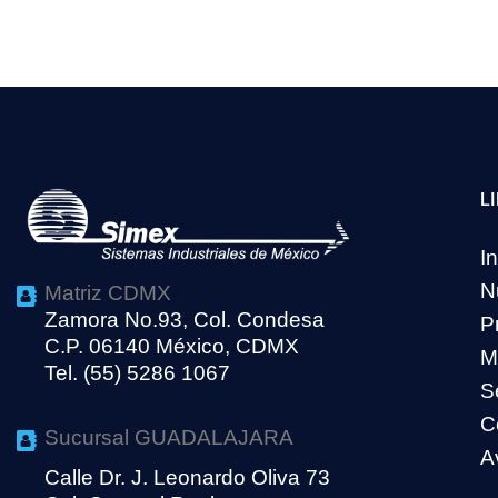
L
In
N
Matriz CDMX
Zamora No.93, Col. Condesa
P
C.P. 06140 México, CDMX
M
Tel. (55) 5286 1067
S
C
Sucursal GUADALAJARA
A
Calle Dr. J. Leonardo Oliva 73