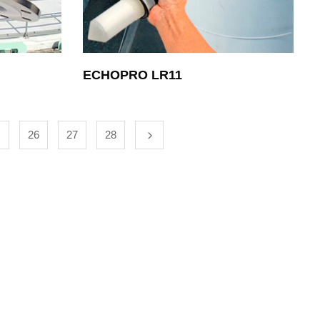
ECHOPRO LR11
…
26
27
28