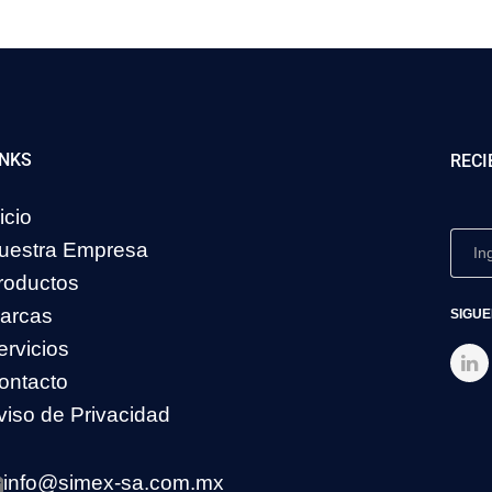
INKS
RECI
icio
uestra Empresa
roductos
arcas
SIGUE
ervicios
ontacto
viso de Privacidad
info@simex-sa.com.mx