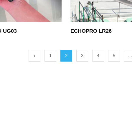
 UG03
ECHOPRO LR26
1
2
3
4
5