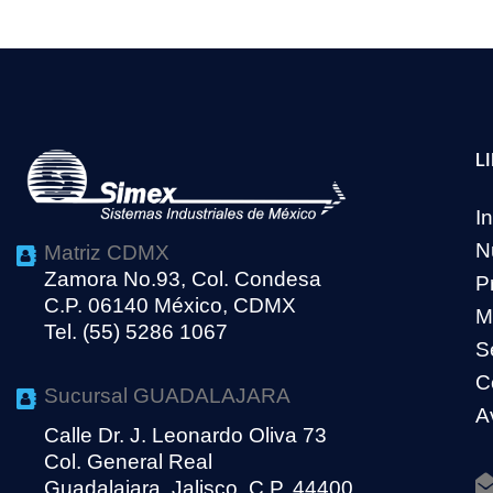
L
In
N
Matriz CDMX
Zamora No.93, Col. Condesa
P
C.P. 06140 México, CDMX
M
Tel. (55) 5286 1067
S
C
Sucursal GUADALAJARA
A
Calle Dr. J. Leonardo Oliva 73
Col. General Real
Guadalajara, Jalisco, C.P. 44400