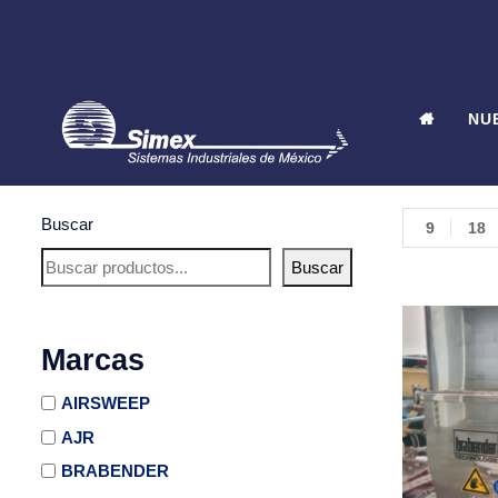
NU
Buscar
9
18
Buscar
Marcas
AIRSWEEP
AJR
BRABENDER