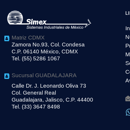
L
In
N
Matriz CDMX
Zamora No.93, Col. Condesa
P
C.P. 06140 México, CDMX
M
Tel. (55) 5286 1067
S
C
Sucursal GUADALAJARA
A
Calle Dr. J. Leonardo Oliva 73
Col. General Real
Guadalajara, Jalisco, C.P. 44400
Tel. (33) 3647 8498