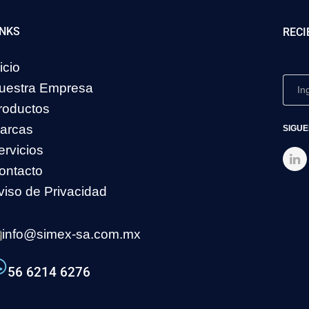
INKS
RECI
icio
uestra Empresa
roductos
arcas
SIGUE
ervicios
ontacto
viso de Privacidad
info@simex-sa.com.mx
56 6214 6276