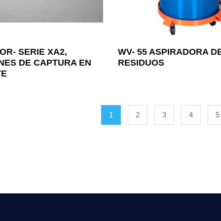
R- SERIE XA2,
WV- 55 ASPIRADORA D
NES DE CAPTURA EN
RESIDUOS
TE
1
2
3
4
5