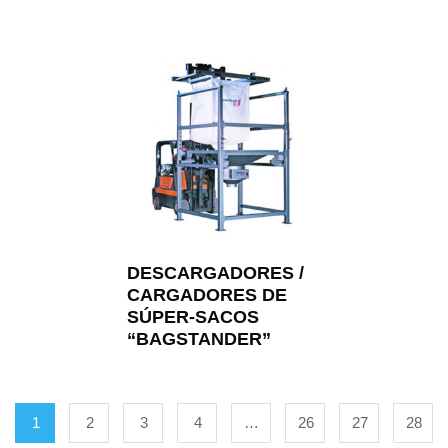
DESCARGADORES /
CARGADORES DE
SÚPER-SACOS
“BAGSTANDER”
1
2
3
4
…
26
27
28