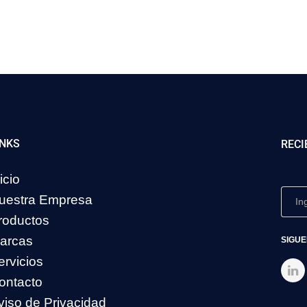
INKS
RECI
icio
uestra Empresa
roductos
arcas
SIGUE
ervicios
ontacto
viso de Privacidad