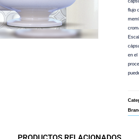
cáps
flujo
membr
croma
Escal
cápsu
en el
proce
puede
Cate
Bran
PRODUCTOS RELACIONADOS