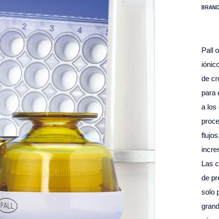
BRAND
Pall 
iónic
de cr
para 
a los
proce
flujo
incre
Las c
de pr
solo 
grand