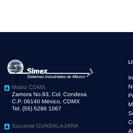
L
In
N
Matriz CDMX
Zamora No.93, Col. Condesa
P
C.P. 06140 México, CDMX
M
Tel. (55) 5286 1067
S
C
Sucursal GUADALAJARA
A