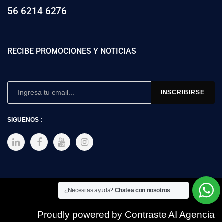
56 6214 6276
RECIBE PROMOCIONES Y NOTICIAS
SIGUENOS :
Copyright © 2025 SIMEX
¿Necesitas ayuda?
Chatea con nosotros
Proudly powered by Contraste AI Agencia