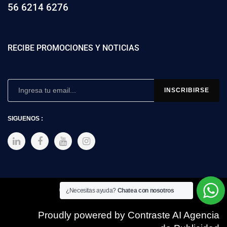
56 6214 6276
RECIBE PROMOCIONES Y NOTICIAS
SIGUENOS :
Copyright © 2025 SIMEX
¿Necesitas ayuda?
Chatea con nosotros
Proudly powered by Contraste AI Agencia