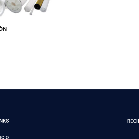
IÓN
INKS
RECI
icio