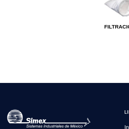
FILTRAC
L
In