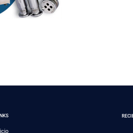
INKS
RECI
icio