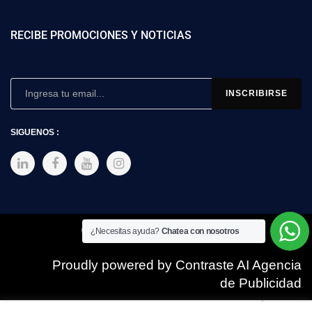
RECIBE PROMOCIONES Y NOTICIAS
SIGUENOS :
Copyright © 2025 SIMEX
¿Necesitas ayuda?
Chatea con nosotros
Proudly powered by Contraste AI Agencia
de Publicidad