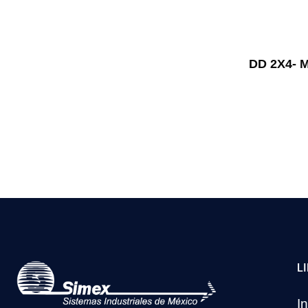
DD 2X4- 
L
In