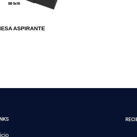
MESA ASPIRANTE
INKS
RECI
icio