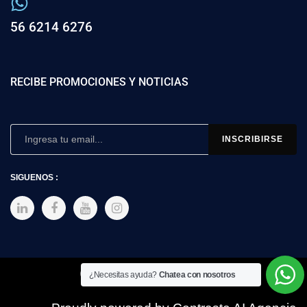
56 6214 6276
RECIBE PROMOCIONES Y NOTICIAS
SIGUENOS :
Copyright © 2025 SIMEX
¿Necesitas ayuda?
Chatea con nosotros