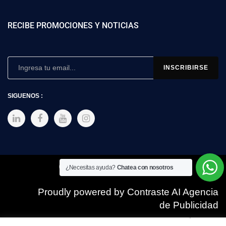
RECIBE PROMOCIONES Y NOTICIAS
SIGUENOS :
Copyright © 2025 SIMEX
¿Necesitas ayuda?
Chatea con nosotros
Proudly powered by Contraste AI Agencia
de Publicidad