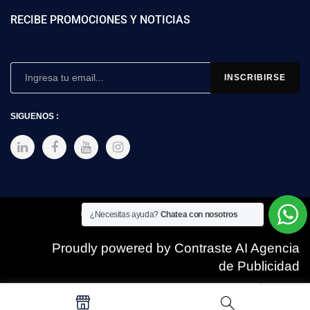
RECIBE PROMOCIONES Y NOTICIAS
SIGUENOS :
Copyright © 2025 SIMEX
¿Necesitas ayuda?
Chatea con nosotros
Proudly powered by Contraste AI Agencia
de Publicidad