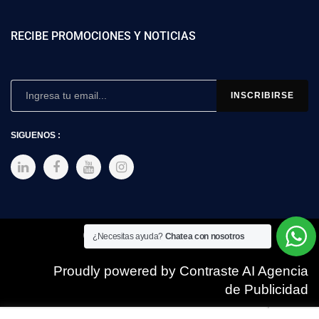
RECIBE PROMOCIONES Y NOTICIAS
SIGUENOS :
Copyright © 2025 SIMEX
¿Necesitas ayuda?
Chatea con nosotros
Proudly powered by Contraste AI Agencia
de Publicidad