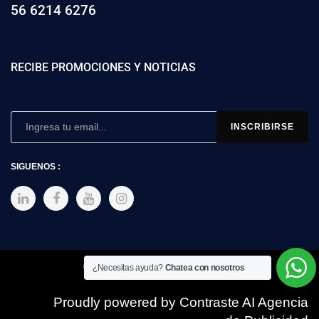
56 6214 6276
RECIBE PROMOCIONES Y NOTICIAS
SIGUENOS :
Copyright © 2025 SIMEX
¿Necesitas ayuda?
Chatea con nosotros
Proudly powered by Contraste AI Agencia