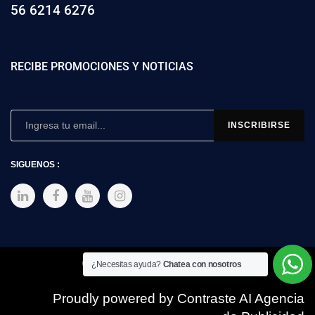
56 6214 6276
RECIBE PROMOCIONES Y NOTICIAS
SIGUENOS :
Copyright © 2025 SIMEX
¿Necesitas ayuda?
Chatea con nosotros
Proudly powered by Contraste AI Agencia