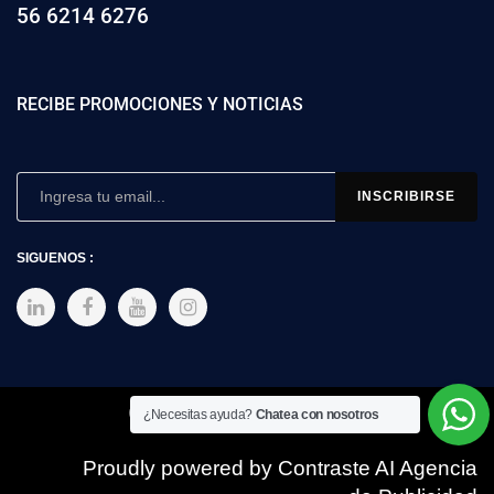
56 6214 6276
RECIBE PROMOCIONES Y NOTICIAS
SIGUENOS :
Copyright © 2025 SIMEX
¿Necesitas ayuda?
Chatea con nosotros
Proudly powered by Contraste AI Agencia