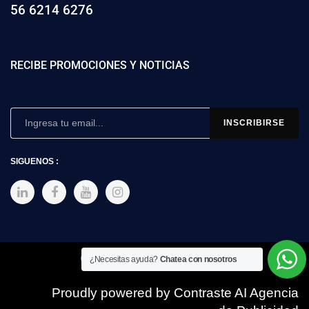
56 6214 6276
RECIBE PROMOCIONES Y NOTICIAS
SIGUENOS :
Copyright © 2025 SIMEX
¿Necesitas ayuda?
Chatea con nosotros
Proudly powered by Contraste AI Agencia