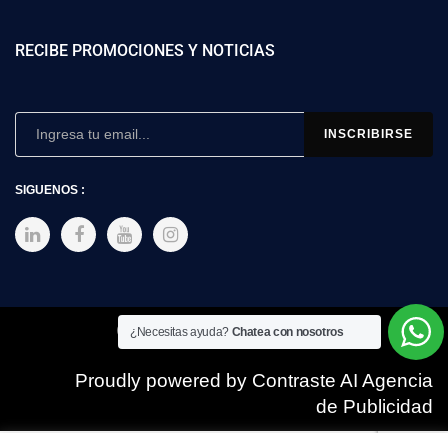
RECIBE PROMOCIONES Y NOTICIAS
SIGUENOS :
Copyright © 2025 SIMEX
¿Necesitas ayuda?
Chatea con nosotros
Proudly powered by Contraste AI Agencia
de Publicidad