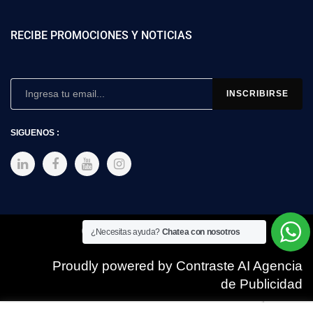
RECIBE PROMOCIONES Y NOTICIAS
SIGUENOS :
Copyright © 2025 SIMEX
¿Necesitas ayuda?
Chatea con nosotros
Proudly powered by Contraste AI Agencia
de Publicidad