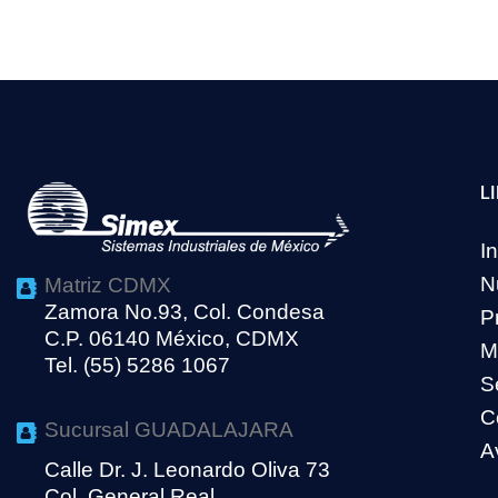
L
In
N
Matriz CDMX
Zamora No.93, Col. Condesa
P
C.P. 06140 México, CDMX
M
Tel. (55) 5286 1067
S
C
Sucursal GUADALAJARA
A
Calle Dr. J. Leonardo Oliva 73
Col. General Real