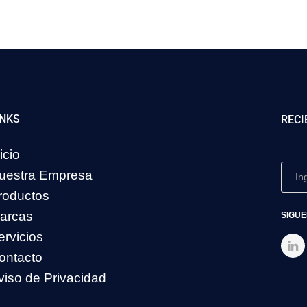
INKS
RECI
icio
uestra Empresa
roductos
arcas
SIGUE
ervicios
ontacto
viso de Privacidad