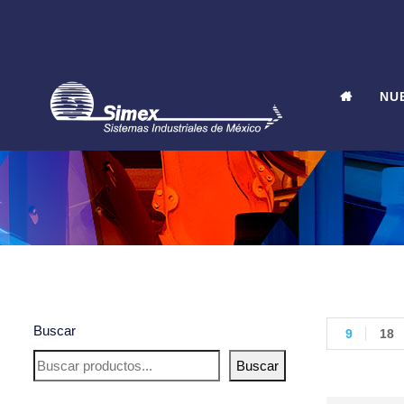
NU
Buscar
9
18
Buscar