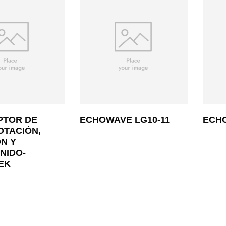
PTOR DE
ECHOWAVE LG10-11
ECHO
OTACIÓN,
N Y
NIDO-
EK