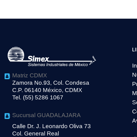
L
In
N
Matriz CDMX
Zamora No.93, Col. Condesa
P
C.P. 06140 México, CDMX
M
Tel. (55) 5286 1067
S
C
Sucursal GUADALAJARA
A
Calle Dr. J. Leonardo Oliva 73
Col. General Real