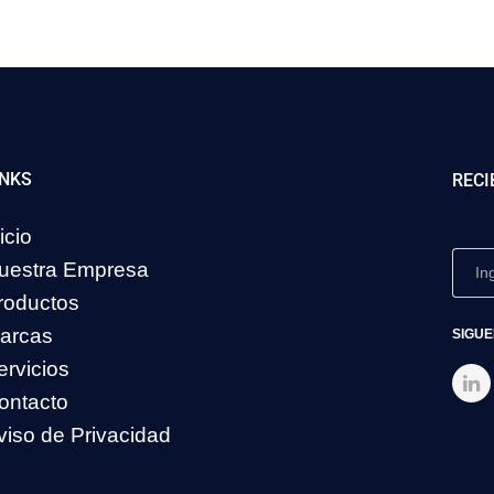
INKS
RECI
icio
uestra Empresa
roductos
arcas
SIGUE
ervicios
ontacto
viso de Privacidad