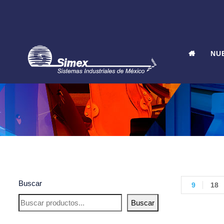
NU
Buscar
9
18
Buscar