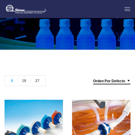
9
18
27
Orden Por Defecto